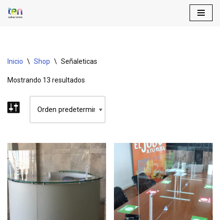
Saltar
al
contenido
Inicio
\
Shop
\
Señaleticas
Mostrando 13 resultados