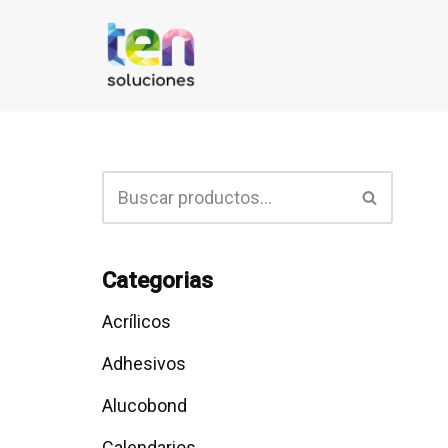
Saltar
al
contenido
Categorias
Acrílicos
Adhesivos
Alucobond
Calendarios