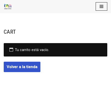
Saltar
al
contenido
CART
Tu carrito está vacío.
Volver a la tienda