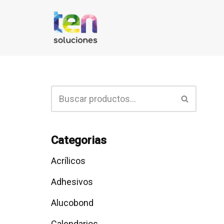
Saltar
al
contenido
Categorias
Acrílicos
Adhesivos
Alucobond
Calendarios