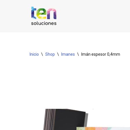
Saltar
al
contenido
Inicio
\
Shop
\
Imanes
\
Imán espesor 0,4mm