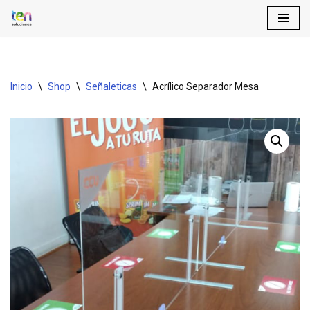
Saltar
al
contenido
Inicio
\
Shop
\
Señaleticas
\
Acrílico Separador Mesa