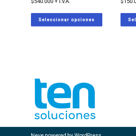
$
540.000
$
150.
Seleccionar opciones
Se
Neve
powered by
WordPress