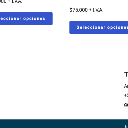
000
$
75.000
leccionar opciones
Seleccionar opcione
T
A
+
c
I