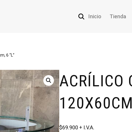
Inicio
Tienda
m, 6 “L”
ACRÍLICO
120X60CM,
$
69.900