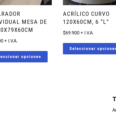
ARADOR
ACRÍLICO CURVO
IVIDUAL MESA DE
120X60CM, 6 “L”
80X79X60CM
$
69.900
00
Seleccionar opcione
leccionar opciones
T
A