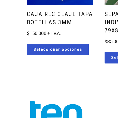
CAJA RECICLAJE TAPA
SEP
BOTELLAS 3MM
IND
79X
$
150.000
$
85.0
Seleccionar opciones
Se