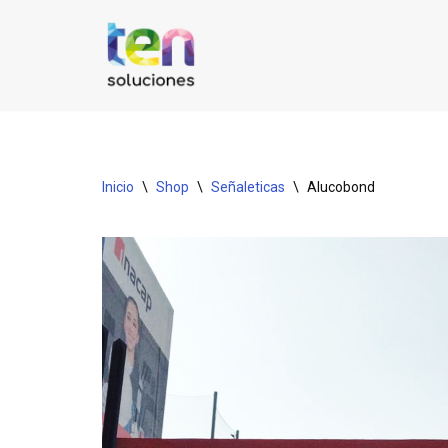
Saltar
al
contenido
Inicio
\
Shop
\
Señaleticas
\
Alucobond