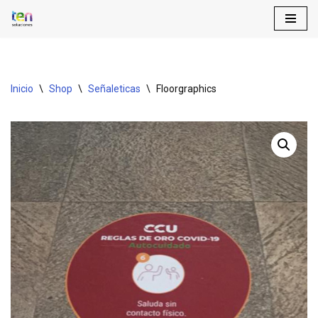
Saltar
al
contenido
Inicio
\
Shop
\
Señaleticas
\
Floorgraphics