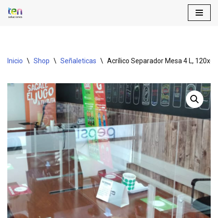
Saltar
al
contenido
Inicio
\
Shop
\
Señaleticas
\
Acrílico Separador Mesa 4 L, 120x6