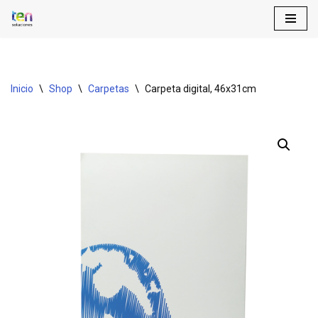
Saltar
al
contenido
Inicio
\
Shop
\
Carpetas
\
Carpeta digital, 46x31cm