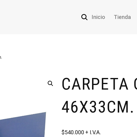
Inicio
Tienda
m.
CARPETA 
46X33CM.
$
540.000