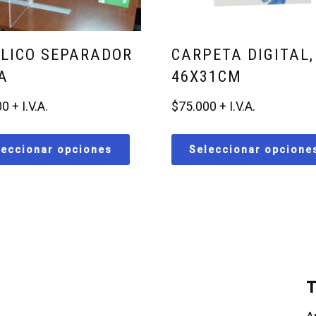
ÍLICO SEPARADOR
CARPETA DIGITAL,
A
46X31CM
00
$
75.000
leccionar opciones
Seleccionar opcione
T