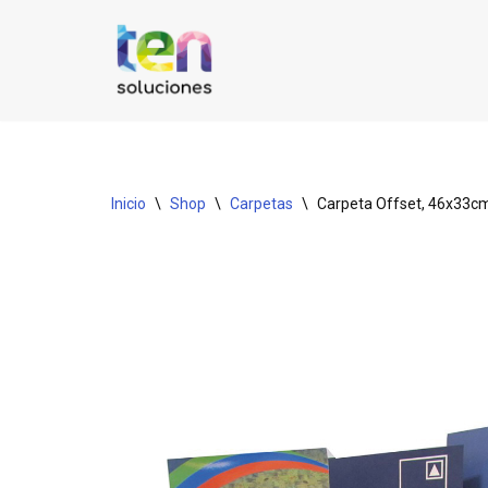
Saltar
al
contenido
Inicio
\
Shop
\
Carpetas
\
Carpeta Offset, 46x33c