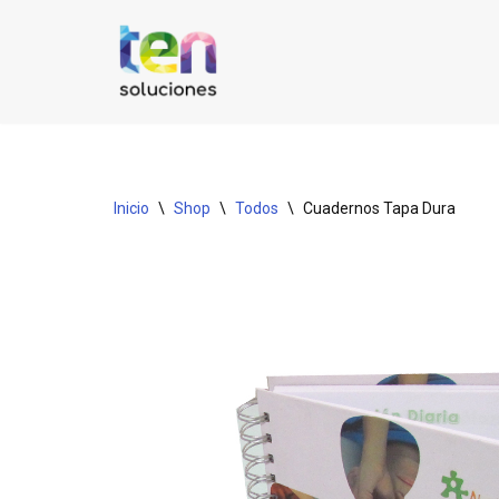
Saltar
al
contenido
Inicio
\
Shop
\
Todos
\
Cuadernos Tapa Dura