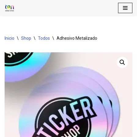
Saltar
al
contenido
Inicio
\
Shop
\
Todos
\
Adhesivo Metalizado