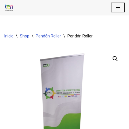
Saltar
al
contenido
Inicio
\
Shop
\
Pendón Roller
\
Pendón Roller