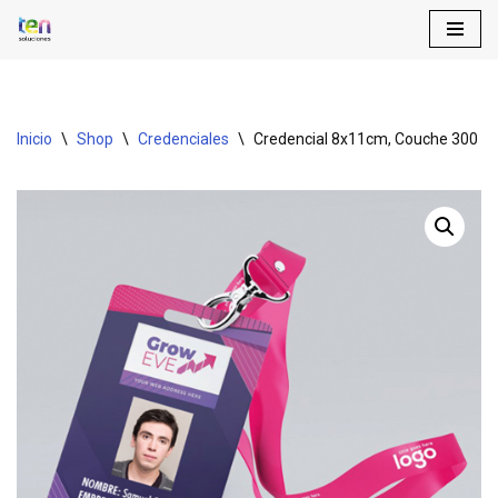
Saltar
al
contenido
Inicio
\
Shop
\
Credenciales
\
Credencial 8x11cm, Couche 300 gr