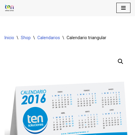
Saltar
al
contenido
Inicio
\
Shop
\
Calendarios
\
Calendario triangular